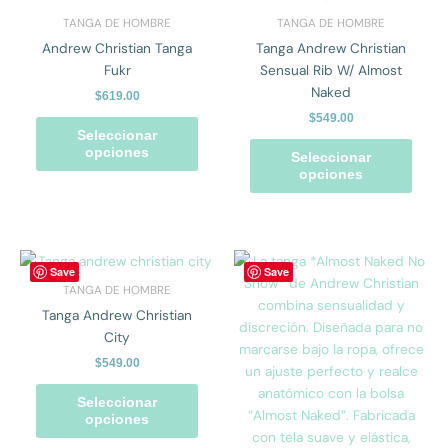
tiene
tiene
TANGA DE HOMBRE
TANGA DE HOMBRE
múltiples
múlti
Andrew Christian Tanga
Tanga Andrew Christian
variantes.
varian
Fukr
Sensual Rib W/ Almost
Las
Las
Naked
$
619.00
opciones
opcio
$
549.00
se
se
Seleccionar
pueden
pued
opciones
Seleccionar
elegir
elegir
opciones
en
en
la
la
página
págin
de
de
Este
Este
Save
Save
producto
prod
producto
prod
TANGA DE HOMBRE
tiene
tiene
Tanga Andrew Christian
múltiples
múlti
City
variantes.
varian
$
549.00
Las
Las
opciones
opcio
Seleccionar
se
se
opciones
pueden
pued