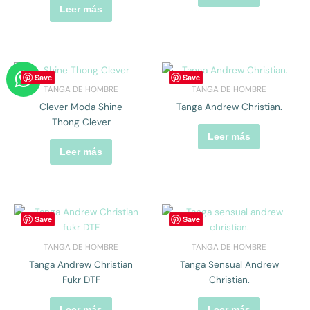
Leer más
W
Save
Save
h
TANGA DE HOMBRE
TANGA DE HOMBRE
a
Clever Moda Shine
Tanga Andrew Christian.
t
Thong Clever
Leer más
s
Leer más
a
p
p
Save
Save
TANGA DE HOMBRE
TANGA DE HOMBRE
Tanga Andrew Christian
Tanga Sensual Andrew
Fukr DTF
Christian.
Leer más
Leer más