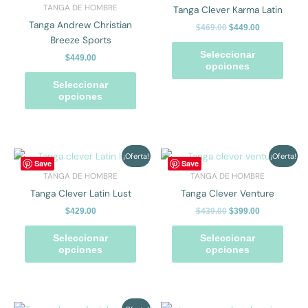
tiene
tiene
era:
es:
TANGA DE HOMBRE
Tanga Clever Karma Latin
$469.00.
$449.00.
múltiples
múlti
Tanga Andrew Christian
$
469.00
$
449.00
variantes.
varian
Breeze Sports
Las
Las
Seleccionar
$
449.00
opciones
opcio
opciones
se
se
Seleccionar
pueden
pued
opciones
elegir
elegir
en
en
la
la
página
págin
El
El
Este
Este
¡Oferta!
¡Oferta!
Save
Save
precio
precio
de
de
producto
prod
TANGA DE HOMBRE
TANGA DE HOMBRE
original
actual
producto
prod
tiene
tiene
era:
es:
Tanga Clever Latin Lust
Tanga Clever Venture
$439.00.
$399.00.
múltiples
múlti
$
429.00
$
439.00
$
399.00
variantes.
varian
Las
Las
Seleccionar
Seleccionar
opciones
opcio
opciones
opciones
se
se
pueden
pued
elegir
elegir
en
en
El
El