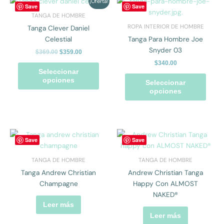
Este
Este
¡Oferta!
Save
Save
precio
precio
la
la
producto
prod
TANGA DE HOMBRE
original
actual
página
págin
tiene
tiene
era:
es:
ROPA INTERIOR DE HOMBRE
Tanga Clever Daniel
$369.00.
$359.00.
de
de
múltiples
múlti
Celestial
Tanga Para Hombre Joe
producto
prod
variantes.
varian
Snyder 03
$
369.00
$
359.00
Las
Las
$
340.00
opciones
opcio
Seleccionar
se
se
opciones
Seleccionar
pueden
pued
opciones
elegir
elegir
en
en
la
la
página
págin
Save
Save
de
de
producto
prod
TANGA DE HOMBRE
TANGA DE HOMBRE
Tanga Andrew Christian
Andrew Christian Tanga
Champagne
Happy Con ALMOST
NAKED®
Leer más
Leer más