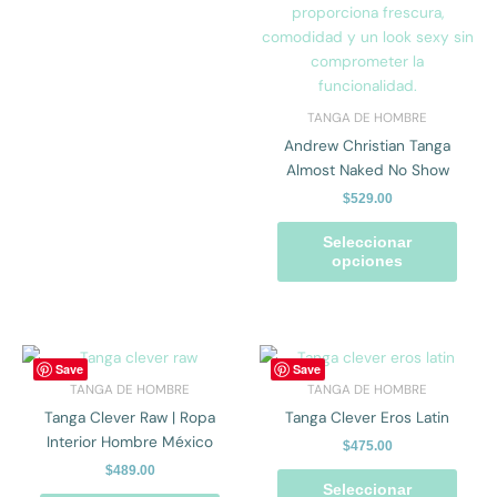
elegir
elegir
en
en
la
la
página
págin
de
de
TANGA DE HOMBRE
producto
prod
Andrew Christian Tanga
Almost Naked No Show
$
529.00
Seleccionar
opciones
Este
Este
Save
Save
producto
prod
TANGA DE HOMBRE
TANGA DE HOMBRE
tiene
tiene
Tanga Clever Raw | Ropa
Tanga Clever Eros Latin
múltiples
múlti
Interior Hombre México
$
475.00
variantes.
varian
$
489.00
Las
Las
Seleccionar