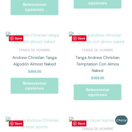
opciones
opcio
opciones
Seleccionar
se
se
opciones
pueden
pued
elegir
elegir
en
en
la
la
Este
Este
Save
Save
página
págin
producto
prod
de
de
tiene
tiene
TANGA DE HOMBRE
TANGA DE HOMBRE
producto
prod
múltiples
múlti
Andrew Christian Tanga
Tanga Andrew Christian
variantes.
varian
Algodón Almost Naked
Temptation Con Almos
Las
Las
Naked
$
469.00
opciones
opcio
$
469.00
se
se
Seleccionar
pueden
pued
opciones
Seleccionar
elegir
elegir
opciones
en
en
la
la
página
págin
de
de
El
El
Este
Este
¡Oferta!
Save
Save
precio
precio
producto
prod
producto
prod
TANGA DE HOMBRE
original
actual