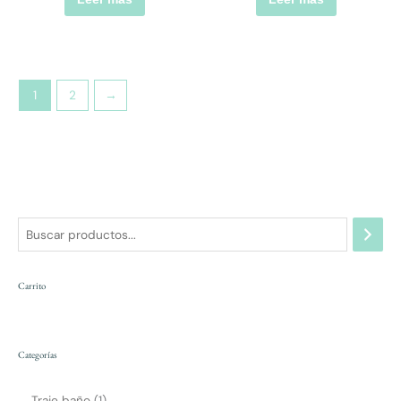
1
2
→
Carrito
Categorías
Traje baño
1