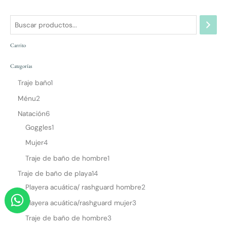
Carrito
Categorías
Traje baño
1
Ménu
2
Natación
6
Goggles
1
Mujer
4
Traje de baño de hombre
1
Traje de baño de playa
14
Playera acuática/ rashguard hombre
2
W
Playera acuática/rashguard mujer
3
h
a
Traje de baño de hombre
3