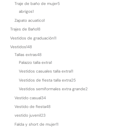
t
Traje de baño de mujer
5
s
abrigos
1
a
Zapato acuatico
1
p
Trajes de Baño
18
p
Vestidos de graduación
11
Vestidos
148
Tallas extras
48
Palazzo talla extra
1
Vestidos casuales talla extra
11
Vestidos de fiesta talla extra
25
Vestidos semiformales extra grande
2
Vestido casual
34
Vestido de fiesta
48
vestido juvenil
23
Falda y short de mujer
11