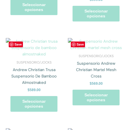
se
se
Seleccionar
pueden
pued
opciones
Seleccionar
elegir
elegir
opciones
en
en
la
la
página
págin
de
de
Este
Este
Save
Save
producto
prod
producto
prod
tiene
tiene
SUSPENSORIO/JOCKS
múltiples
múlti
SUSPENSORIO/JOCKS
Suspensorio Andrew
variantes.
varian
Andrew Christian Trusa
Christian Martel Mesh
Las
Las
Suspensorio De Bamboo
Cross
opciones
opcio
Almostnaked
$
569.00
se
se
$
589.00
pueden
pued
Seleccionar
elegir
elegir
opciones
Seleccionar
en
en
opciones
la
la
página
págin
de
de