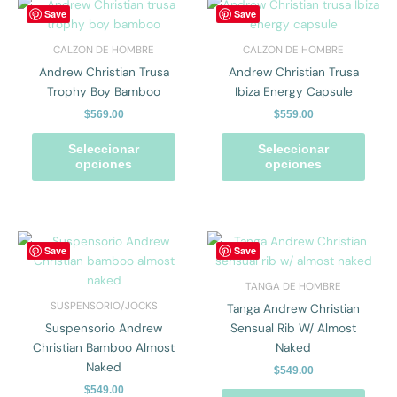
producto
prod
Este
Este
Save
Save
producto
prod
tiene
tiene
CALZON DE HOMBRE
CALZON DE HOMBRE
múltiples
múlti
Andrew Christian Trusa
Andrew Christian Trusa
variantes.
varian
Trophy Boy Bamboo
Ibiza Energy Capsule
Las
Las
$
569.00
$
559.00
opciones
opcio
se
se
Seleccionar
Seleccionar
pueden
pued
opciones
opciones
elegir
elegir
en
en
la
la
página
págin
Este
Este
Save
Save
de
de
producto
prod
producto
prod
tiene
tiene
TANGA DE HOMBRE
múltiples
múlti
SUSPENSORIO/JOCKS
Tanga Andrew Christian
variantes.
varian
Suspensorio Andrew
Sensual Rib W/ Almost
Las
Las
Christian Bamboo Almost
Naked
opciones
opcio
Naked
$
549.00
se
se
$
549.00
pueden
pued