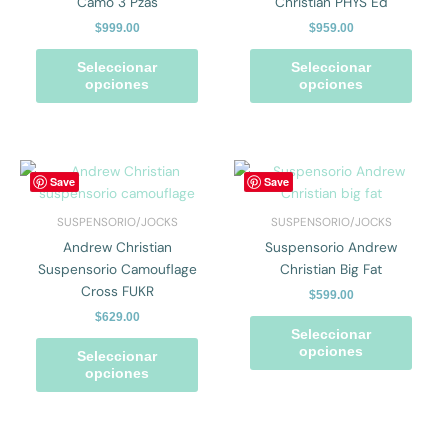
Camo 3 Pzas
Christian PHYS Ed
Las
Las
$
999.00
$
959.00
opciones
opcio
se
se
Seleccionar
Seleccionar
pueden
pued
opciones
opciones
elegir
elegir
en
en
la
la
página
págin
Este
Este
Save
Save
de
de
producto
prod
producto
prod
tiene
tiene
SUSPENSORIO/JOCKS
SUSPENSORIO/JOCKS
múltiples
múlti
Andrew Christian
Suspensorio Andrew
variantes.
varian
Suspensorio Camouflage
Christian Big Fat
Las
Las
Cross FUKR
$
599.00
opciones
opcio
$
629.00
se
se
Seleccionar
pueden
pued
opciones
Seleccionar
elegir
elegir
opciones
en
en
la
la
página
págin