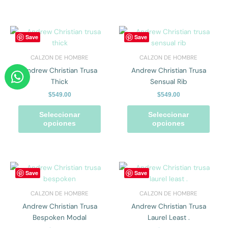
en
en
la
la
página
págin
Este
Este
Save
Save
de
de
producto
prod
producto
prod
tiene
tiene
CALZON DE HOMBRE
CALZON DE HOMBRE
múltiples
múlti
W
Andrew Christian Trusa
Andrew Christian Trusa
variantes.
varian
h
Thick
Sensual Rib
Las
Las
a
$
549.00
$
549.00
opciones
opcio
t
se
se
Seleccionar
Seleccionar
pueden
pued
s
opciones
opciones
elegir
elegir
a
en
en
p
la
la
p
página
págin
Este
Este
Save
Save
de
de
producto
prod
producto
prod
tiene
tiene
CALZON DE HOMBRE
CALZON DE HOMBRE
múltiples
múlti
Andrew Christian Trusa
Andrew Christian Trusa
variantes.
varian
Bespoken Modal
Laurel Least .
Las
Las