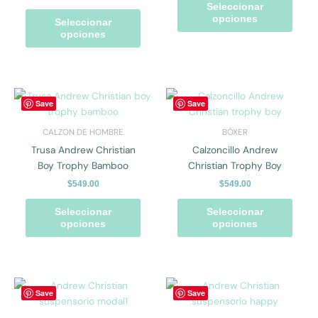
Seleccionar
elegir
elegir
opciones
Seleccionar
en
en
opciones
la
la
página
págin
de
de
producto
prod
Este
Este
Save
Save
producto
prod
tiene
tiene
CALZON DE HOMBRE
BÓXER
múltiples
múlti
Trusa Andrew Christian
Calzoncillo Andrew
variantes.
varian
Boy Trophy Bamboo
Christian Trophy Boy
Las
Las
$
549.00
$
549.00
opciones
opcio
se
se
Seleccionar
Seleccionar
pueden
pued
opciones
opciones
elegir
elegir
en
en
la
la
página
págin
Este
Este
Save
Save
de
de
producto
prod
producto
prod
tiene
tiene