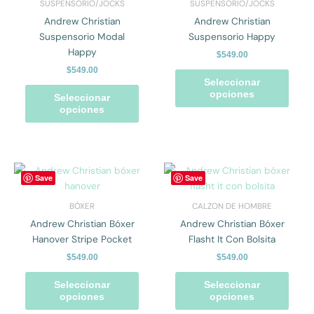
SUSPENSORIO/JOCKS
SUSPENSORIO/JOCKS
múltiples
múlti
Andrew Christian
Andrew Christian
variantes.
varian
Suspensorio Modal
Suspensorio Happy
Las
Las
Happy
$
549.00
opciones
opcio
$
549.00
se
se
Seleccionar
pueden
pued
opciones
Seleccionar
elegir
elegir
opciones
en
en
la
la
página
págin
de
de
Este
Este
Save
Save
producto
prod
producto
prod
tiene
tiene
BÓXER
CALZON DE HOMBRE
múltiples
múlti
Andrew Christian Bóxer
Andrew Christian Bóxer
variantes.
varian
Hanover Stripe Pocket
Flasht It Con Bolsita
Las
Las
$
549.00
$
549.00
opciones
opcio
se
se
Seleccionar
Seleccionar
pueden
pued
opciones
opciones
elegir
elegir