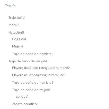
Categorías
Traje baño
1
Ménu
2
Natación
6
Goggles
1
Mujer
4
Traje de baño de hombre
1
Traje de baño de playa
14
Playera acuática/ rashguard hombre
2
Playera acuática/rashguard mujer
3
Traje de baño de hombre
3
Traje de baño de mujer
5
abrigos
1
Zapato acuatico
1