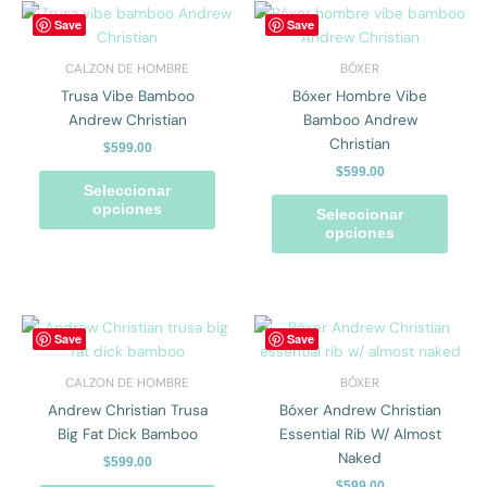
de
de
Este
Este
Save
Save
producto
prod
producto
prod
tiene
tiene
CALZON DE HOMBRE
BÓXER
múltiples
múlti
Trusa Vibe Bamboo
Bóxer Hombre Vibe
variantes.
varian
Andrew Christian
Bamboo Andrew
Las
Las
Christian
$
599.00
opciones
opcio
$
599.00
se
se
Seleccionar
pueden
pued
opciones
Seleccionar
elegir
elegir
opciones
en
en
la
la
página
págin
de
de
Este
Este
Save
Save
producto
prod
producto
prod
tiene
tiene
CALZON DE HOMBRE
BÓXER
múltiples
múlti
Andrew Christian Trusa
Bóxer Andrew Christian
variantes.
varian
Big Fat Dick Bamboo
Essential Rib W/ Almost
Las
Las
Naked
$
599.00
opciones
opcio
$
599.00