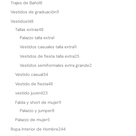
Trajes de Baño
18
Vestidos de graduación
11
Vestidos
148
Tallas extras
48
Palazzo talla extra
1
Vestidos casuales talla extra
11
Vestidos de fiesta talla extra
25
Vestidos semiformales extra grande
2
Vestido casual
34
Vestido de fiesta
48
vestido juvenil
23
Falda y short de mujer
11
Palazzo y jumper
8
Palazzo de mujer
5
Ropa Interior de Hombre
244