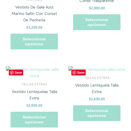
Corsé Trasparente
Las
Las
Vestido De Gala Azul
$
2,990.00
opciones
opcio
Marino Satín Con Corset
se
se
De Pedrería
Seleccionar
pueden
pued
opciones
$
3,290.00
elegir
elegir
en
en
Seleccionar
la
la
opciones
página
págin
de
de
producto
prod
Este
Este
Save
Save
producto
prod
TALLAS EXTRAS
tiene
tiene
TALLAS EXTRAS
Vestido Lentejuela Talla
múltiples
múlti
Vestido Lentejuelas Talla
Extra
variantes.
varian
Extra
$
2,690.00
Las
Las
$
2,690.00
opciones
opcio
Seleccionar
se
se
opciones
Seleccionar
pueden
pued
opciones
elegir
elegir