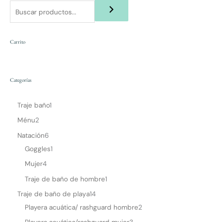
Carrito
Categorías
Traje baño
1
Ménu
2
Natación
6
Goggles
1
Mujer
4
Traje de baño de hombre
1
Traje de baño de playa
14
Playera acuática/ rashguard hombre
2