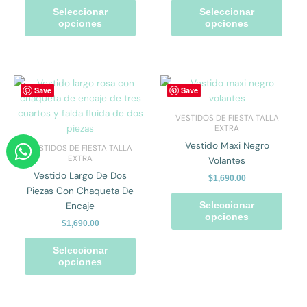
opciones
opcio
Seleccionar
Seleccionar
se
se
opciones
opciones
pueden
pued
elegir
elegir
en
en
la
la
Este
Este
Save
Save
página
págin
producto
prod
de
de
tiene
tiene
VESTIDOS DE FIESTA TALLA
producto
prod
múltiples
múlti
EXTRA
W
variantes.
varian
Vestido Maxi Negro
VESTIDOS DE FIESTA TALLA
h
Las
Las
EXTRA
Volantes
opciones
opcio
a
Vestido Largo De Dos
$
1,690.00
se
se
Piezas Con Chaqueta De
t
pueden
pued
Encaje
Seleccionar
s
opciones
elegir
elegir
$
1,690.00
a
en
en
la
la
Seleccionar
p
opciones
página
págin
p
de
de
producto
prod