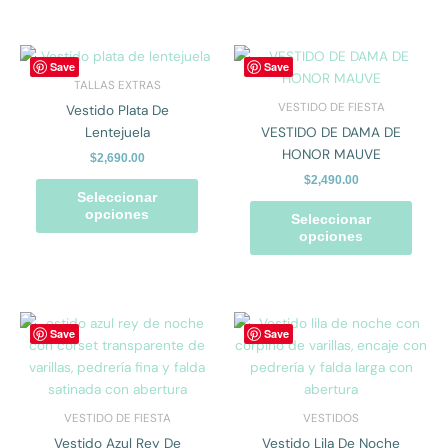
en
en
la
la
página
págin
Este
Este
Save
Save
de
de
producto
prod
TALLAS EXTRAS
producto
prod
tiene
tiene
VESTIDO DE FIESTA
Vestido Plata De
múltiples
múlti
Lentejuela
VESTIDO DE DAMA DE
variantes.
varian
HONOR MAUVE
$
2,690.00
Las
Las
$
2,490.00
opciones
opcio
Seleccionar
se
se
opciones
Seleccionar
pueden
pued
opciones
elegir
elegir
en
en
la
la
página
págin
Este
Este
Save
Save
de
de
producto
prod
producto
prod
tiene
tiene
múltiples
múlti
variantes.
varian
VESTIDO DE FIESTA
VESTIDOS
Las
Las
Vestido Azul Rey De
Vestido Lila De Noche