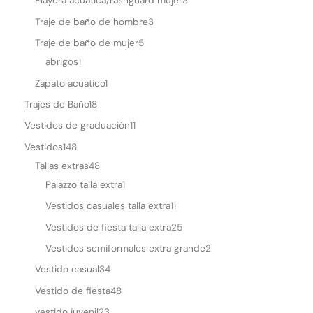
Playera acuática/rashguard mujer
3
Traje de baño de hombre
3
Traje de baño de mujer
5
abrigos
1
Zapato acuatico
1
Trajes de Baño
18
Vestidos de graduación
11
Vestidos
148
Tallas extras
48
Palazzo talla extra
1
Vestidos casuales talla extra
11
Vestidos de fiesta talla extra
25
Vestidos semiformales extra grande
2
Vestido casual
34
Vestido de fiesta
48
vestido juvenil
23