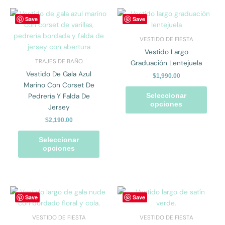
la
la
página
págin
Este
Este
Save
Save
de
de
producto
prod
producto
prod
tiene
tiene
VESTIDO DE FIESTA
múltiples
múlti
Vestido Largo
variantes.
varian
TRAJES DE BAÑO
Graduación Lentejuela
Las
Las
Vestido De Gala Azul
$
1,990.00
opciones
opcio
Marino Con Corset De
se
se
Pedrería Y Falda De
Seleccionar
pueden
pued
opciones
Jersey
elegir
elegir
$
2,190.00
en
en
la
la
Seleccionar
página
págin
opciones
de
de
producto
prod
Este
Este
Save
Save
producto
prod
tiene
tiene
VESTIDO DE FIESTA
VESTIDO DE FIESTA
múltiples
múlti