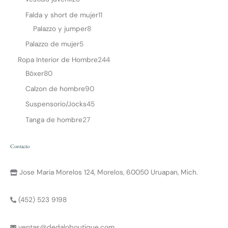
Falda y short de mujer
11
Palazzo y jumper
8
Palazzo de mujer
5
Ropa Interior de Hombre
244
Bóxer
80
Calzon de hombre
90
Suspensorio/Jocks
45
Tanga de hombre
27
Contacto
Jose Maria Morelos 124, Morelos, 60050 Uruapan, Mich.
(452) 523 9198
ventas@dedaloboutique.com