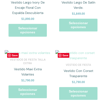
Vestido Largo Ivory De
Vestido Largo De Satín
variantes.
varian
Encaje Floral Con
Verde.
Las
Las
Espalda Descubierta
$
1,849.00
opciones
opcio
$
1,890.00
se
se
Seleccionar
pueden
pued
opciones
Seleccionar
elegir
elegir
opciones
en
en
la
la
página
págin
de
de
Este
Este
Save
Save
producto
prod
producto
prod
VESTIDOS DE FIESTA TALLA
tiene
tiene
EXTRA
VESTIDO DE FIESTA
múltiples
múlti
Vestido Maxi Extra
Vestido Con Corset
variantes.
varian
Volantes
Trasparente
Las
Las
$
1,790.00
$
1,790.00
opciones
opcio
se
se
Seleccionar
Seleccionar
opciones
pueden
pued
opciones
elegir
elegir
en
en