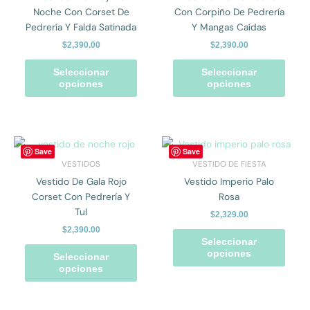
opciones
opcio
Noche Con Corset De
Con Corpiño De Pedrería
se
se
Pedrería Y Falda Satinada
Y Mangas Caídas
pueden
pued
$
2,390.00
$
2,390.00
elegir
elegir
en
en
Seleccionar
Seleccionar
la
la
opciones
opciones
página
págin
de
de
producto
prod
Este
Este
Save
Save
producto
prod
VESTIDOS
VESTIDO DE FIESTA
tiene
tiene
Vestido De Gala Rojo
Vestido Imperio Palo
múltiples
múlti
Corset Con Pedrería Y
Rosa
variantes.
varian
Tul
$
2,329.00
Las
Las
$
2,390.00
opciones
opcio
Seleccionar
se
se
opciones
Seleccionar
pueden
pued
opciones
elegir
elegir
en
en