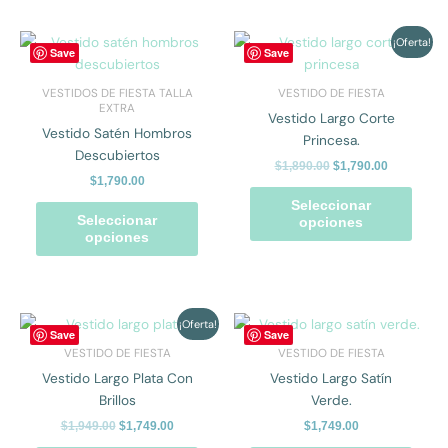
la
la
página
págin
El
El
Este
Este
¡Oferta!
Save
Save
precio
precio
de
de
producto
prod
original
actual
producto
prod
tiene
tiene
era:
es:
VESTIDOS DE FIESTA TALLA
VESTIDO DE FIESTA
$1,890.00.
$1,790.00.
múltiples
múlti
EXTRA
Vestido Largo Corte
variantes.
varian
Vestido Satén Hombros
Princesa.
Las
Las
Descubiertos
$
1,890.00
$
1,790.00
opciones
opcio
$
1,790.00
se
se
Seleccionar
pueden
pued
Seleccionar
opciones
opciones
elegir
elegir
en
en
la
la
página
págin
El
El
Este
Este
¡Oferta!
de
de
Save
Save
precio
precio
producto
prod
producto
prod
VESTIDO DE FIESTA
VESTIDO DE FIESTA
original
actual
tiene
tiene
era:
es:
Vestido Largo Plata Con
Vestido Largo Satín
$1,949.00.
$1,749.00.
múltiples
múlti
Brillos
Verde.
variantes.
varian
$
1,949.00
$
1,749.00
$
1,749.00
Las
Las