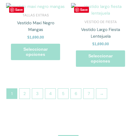
Este
Este
Save
Save
producto
prod
TALLAS EXTRAS
tiene
tiene
VESTIDO DE FIESTA
Vestido Maxi Negro
múltiples
múlti
Mangas
Vestido Largo Fiesta
variantes.
varian
Lentejuela
$
1,690.00
Las
Las
$
1,690.00
opciones
opcio
Seleccionar
se
se
opciones
Seleccionar
pueden
pued
opciones
elegir
elegir
en
en
la
la
página
págin
de
de
1
2
3
4
5
6
7
→
producto
prod