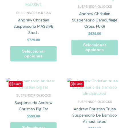
tiene
tiene
SUSPENSORIO/JOCKS
múltiples
múlti
SUSPENSORIO/JOCKS
Andrew Christian
variantes.
varian
Andrew Christian
Suspensorio Camouflage
Las
Las
Suspensorio MASSIVE
Cross FUKR
opciones
opcio
Stud .
$
629.00
se
se
$
729.00
pueden
pued
Seleccionar
elegir
elegir
opciones
Seleccionar
en
en
opciones
la
la
página
págin
de
de
producto
prod
Este
Este
Save
Save
producto
prod
tiene
tiene
SUSPENSORIO/JOCKS
múltiples
múlti
SUSPENSORIO/JOCKS
Suspensorio Andrew
variantes.
varian
Christian Big Fat
Andrew Christian Trusa
Las
Las
Suspensorio De Bamboo
$
599.00
opciones
opcio
Almostnaked
se
se
Seleccionar