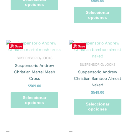
$
589.00
pueden
pued
opciones
elegir
elegir
Seleccionar
en
en
opciones
la
la
página
págin
de
de
producto
prod
Este
Este
Save
Save
producto
prod
tiene
tiene
SUSPENSORIO/JOCKS
múltiples
múlti
SUSPENSORIO/JOCKS
Suspensorio Andrew
variantes.
varian
Christian Martel Mesh
Suspensorio Andrew
Las
Las
Cross
Christian Bamboo Almost
opciones
opcio
Naked
$
569.00
se
se
$
549.00
pueden
pued
Seleccionar
elegir
elegir
opciones
Seleccionar
en
en
opciones
la
la
página
págin
de
de