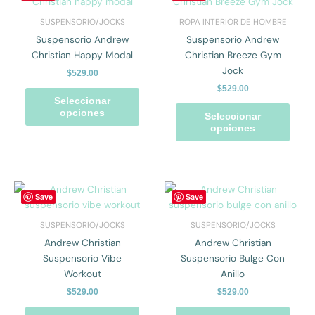
producto
prod
tiene
tiene
SUSPENSORIO/JOCKS
ROPA INTERIOR DE HOMBRE
múltiples
múlti
Suspensorio Andrew
Suspensorio Andrew
variantes.
varian
Christian Happy Modal
Christian Breeze Gym
Las
Las
Jock
$
529.00
opciones
opcio
$
529.00
se
se
Seleccionar
pueden
pued
opciones
Seleccionar
elegir
elegir
opciones
en
en
la
la
página
págin
de
de
Este
Este
Save
Save
producto
prod
producto
prod
tiene
tiene
SUSPENSORIO/JOCKS
SUSPENSORIO/JOCKS
múltiples
múlti
Andrew Christian
Andrew Christian
variantes.
varian
Suspensorio Vibe
Suspensorio Bulge Con
Las
Las
Workout
Anillo
opciones
opcio
$
529.00
$
529.00
se
se
pueden
pued