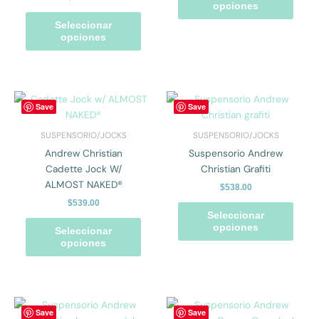
se
se
opciones
pueden
pued
Seleccionar
elegir
elegir
opciones
en
en
la
la
página
págin
de
de
Este
Este
Save
Save
producto
prod
producto
prod
tiene
tiene
SUSPENSORIO/JOCKS
SUSPENSORIO/JOCKS
múltiples
múlti
Andrew Christian
Suspensorio Andrew
variantes.
varian
Cadette Jock W/
Christian Grafiti
Las
Las
ALMOST NAKED®
$
538.00
opciones
opcio
$
539.00
se
se
Seleccionar
pueden
pued
opciones
Seleccionar
elegir
elegir
opciones
en
en
la
la
página
págin
de
de
Este
Este
Save
Save
producto
prod