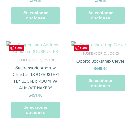
p
$
479.00
$
479.00
pueden
pued
p
elegir
elegir
Seleccionar
Seleccionar
en
en
opciones
opciones
la
la
página
págin
de
de
producto
prod
Este
Este
Save
Save
producto
prod
SUSPENSORIO/JOCKS
tiene
tiene
SUSPENSORIO/JOCKS
Oporto Jockstrap Clever
múltiples
múlti
Suspensorio Andrew
$
449.00
variantes.
varian
Christian DOORBUSTER!
Las
Las
FLY LOCKER ROOM W/
Seleccionar
opciones
opcio
opciones
ALMOST NAKED®
se
se
$
459.00
pueden
pued
elegir
elegir
Seleccionar
en
en
opciones
la
la
página
págin
de
de