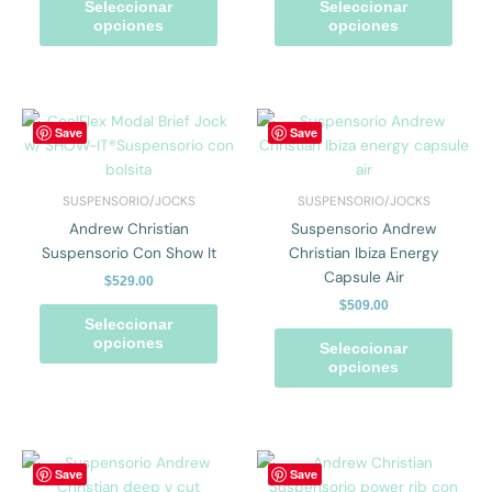
Seleccionar
Seleccionar
elegir
elegir
opciones
opciones
en
en
la
la
página
págin
de
de
Este
Este
Save
Save
producto
prod
producto
prod
tiene
tiene
múltiples
múlti
SUSPENSORIO/JOCKS
SUSPENSORIO/JOCKS
variantes.
varian
Andrew Christian
Suspensorio Andrew
Las
Las
Suspensorio Con Show It
Christian Ibiza Energy
opciones
opcio
Capsule Air
$
529.00
se
se
$
509.00
pueden
pued
Seleccionar
elegir
elegir
opciones
Seleccionar
en
en
opciones
la
la
página
págin
de
de
producto
prod
Este
Este
Save
Save
producto
prod