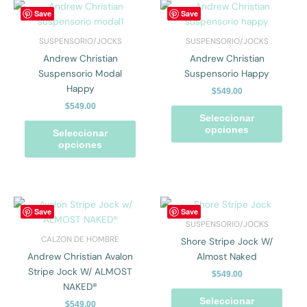
producto
prod
Este
Este
Save
Save
producto
prod
tiene
tiene
SUSPENSORIO/JOCKS
SUSPENSORIO/JOCKS
múltiples
múlti
Andrew Christian
Andrew Christian
variantes.
varian
Suspensorio Modal
Suspensorio Happy
Las
Las
Happy
$
549.00
opciones
opcio
$
549.00
se
se
Seleccionar
pueden
pued
opciones
Seleccionar
elegir
elegir
opciones
en
en
la
la
página
págin
de
de
Este
Este
Save
Save
producto
prod
producto
prod
SUSPENSORIO/JOCKS
tiene
tiene
CALZON DE HOMBRE
Shore Stripe Jock W/
múltiples
múlti
Andrew Christian Avalon
Almost Naked
variantes.
varian
Stripe Jock W/ ALMOST
$
549.00
Las
Las
NAKED®
opciones
opcio
Seleccionar
$
549.00