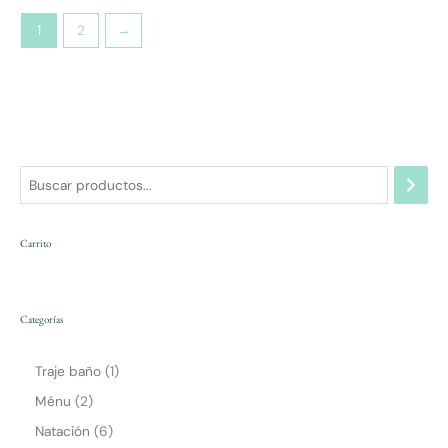
producto
prod
1
2
→
Carrito
Categorías
Traje baño
1
Ménu
2
Natación
6