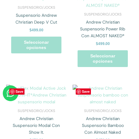
tiene
tiene
SUSPENSORIO/JOCKS
múltiples
múlti
SUSPENSORIO/JOCKS
Suspensorio Andrew
variantes.
varian
Christian Deep V Cut
Andrew Christian
Las
Las
Suspensorio Power Rib
$
499.00
opciones
opcio
Con ALMOST NAKED®
se
se
Seleccionar
$
499.00
pueden
pued
opciones
elegir
elegir
Seleccionar
en
en
opciones
la
la
página
págin
de
de
W
producto
prod
Este
Este
Save
Save
producto
prod
h
tiene
tiene
a
múltiples
múlti
SUSPENSORIO/JOCKS
SUSPENSORIO/JOCKS
t
variantes.
varian
Andrew Christian
Andrew Christian
s
Las
Las
Suspensorio Modal Con
Suspensorio Bamboo
opciones
opcio
a
Show It.
Con Almost Naked
se
se