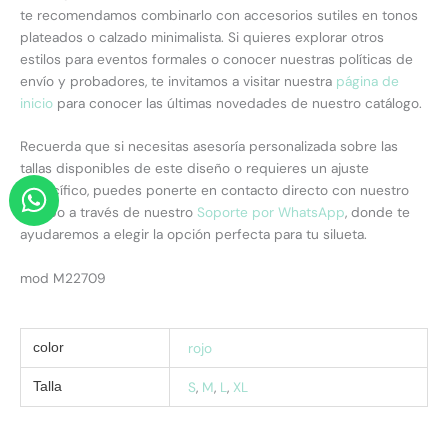
te recomendamos combinarlo con accesorios sutiles en tonos
plateados o calzado minimalista. Si quieres explorar otros
estilos para eventos formales o conocer nuestras políticas de
envío y probadores, te invitamos a visitar nuestra
página de
inicio
para conocer las últimas novedades de nuestro catálogo.
Recuerda que si necesitas asesoría personalizada sobre las
tallas disponibles de este diseño o requieres un ajuste
W
específico, puedes ponerte en contacto directo con nuestro
h
equipo a través de nuestro
Soporte por WhatsApp
, donde te
a
ayudaremos a elegir la opción perfecta para tu silueta.
t
mod M22709
s
a
p
rojo
color
p
S
,
M
,
L
,
XL
Talla