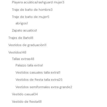
Playera acuática/rashguard mujer
3
Traje de baño de hombre
3
Traje de baño de mujer
5
abrigos
1
Zapato acuatico
1
Trajes de Baño
18
Vestidos de graduación
11
Vestidos
148
Tallas extras
48
Palazzo talla extra
1
Vestidos casuales talla extra
11
Vestidos de fiesta talla extra
25
Vestidos semiformales extra grande
2
Vestido casual
34
Vestido de fiesta
48