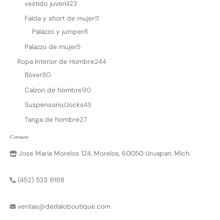
vestido juvenil
23
Falda y short de mujer
11
Palazzo y jumper
8
Palazzo de mujer
5
Ropa Interior de Hombre
244
Bóxer
80
Calzon de hombre
90
Suspensorio/Jocks
45
Tanga de hombre
27
Contacto
Jose Maria Morelos 124, Morelos, 60050 Uruapan, Mich.
(452) 523 9198
ventas@dedaloboutique.com