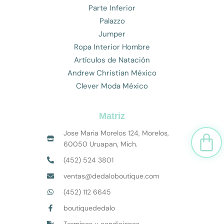
Parte Inferior
Palazzo
Jumper
Ropa Interior Hombre
Artículos de Natación
Andrew Christian México
Clever Moda México
Matriz
Jose Maria Morelos 124, Morelos,
Car
60050 Uruapan, Mich.
(452) 524 3801
ventas@dedaloboutique.com
(452) 112 6645
boutiquededalo
Terminos y condiciones