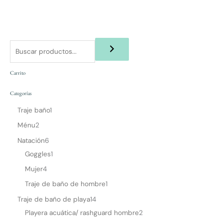
Carrito
Categorías
Traje baño
1
Ménu
2
Natación
6
Goggles
1
Mujer
4
Traje de baño de hombre
1
Traje de baño de playa
14
Playera acuática/ rashguard hombre
2