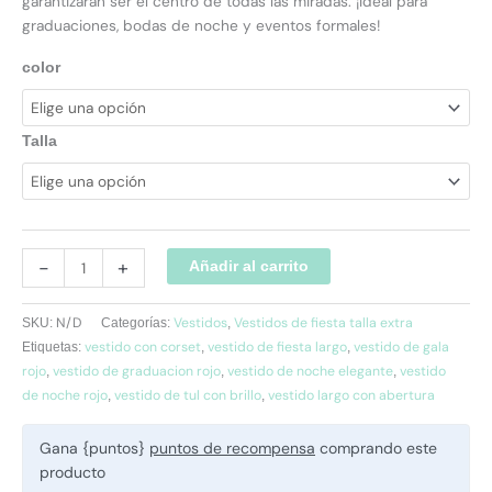
garantizarán ser el centro de todas las miradas. ¡Ideal para
graduaciones, bodas de noche y eventos formales!
color
Talla
-
+
Añadir al carrito
N/D
Vestidos
Vestidos de fiesta talla extra
SKU:
Categorías:
,
vestido con corset
vestido de fiesta largo
vestido de gala
Etiquetas:
,
,
rojo
vestido de graduacion rojo
vestido de noche elegante
vestido
,
,
,
de noche rojo
vestido de tul con brillo
vestido largo con abertura
,
,
Gana {puntos}
puntos de recompensa
comprando este
producto