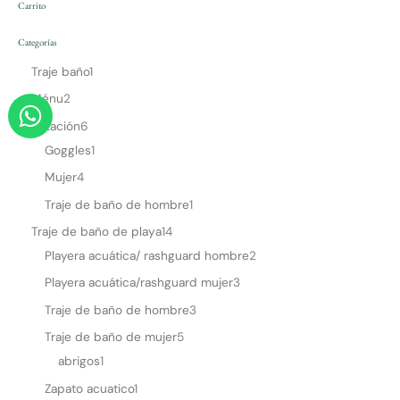
Carrito
Categorías
Traje baño
1
W
Ménu
2
h
Natación
6
a
Goggles
1
t
Mujer
4
s
Traje de baño de hombre
1
a
Traje de baño de playa
14
p
Playera acuática/ rashguard hombre
2
p
Playera acuática/rashguard mujer
3
Traje de baño de hombre
3
Traje de baño de mujer
5
abrigos
1
Zapato acuatico
1