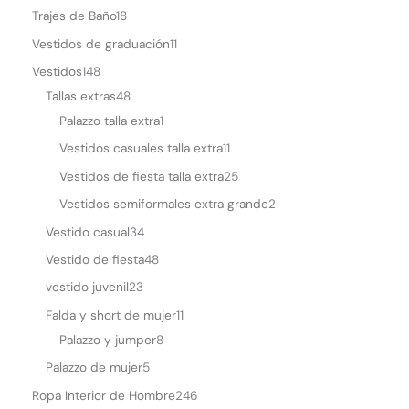
Trajes de Baño
18
Vestidos de graduación
11
Vestidos
148
Tallas extras
48
Palazzo talla extra
1
Vestidos casuales talla extra
11
Vestidos de fiesta talla extra
25
Vestidos semiformales extra grande
2
Vestido casual
34
Vestido de fiesta
48
vestido juvenil
23
Falda y short de mujer
11
Palazzo y jumper
8
Palazzo de mujer
5
Ropa Interior de Hombre
246