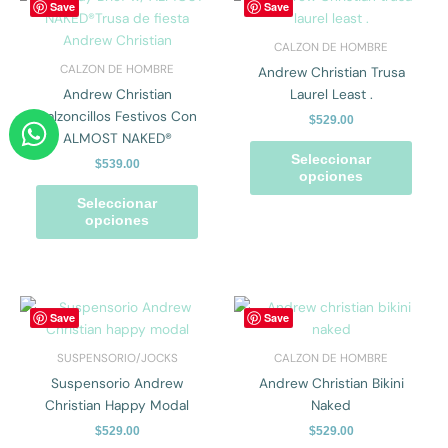
Save
Save
producto
prod
producto
prod
tiene
tiene
CALZON DE HOMBRE
múltiples
múlti
CALZON DE HOMBRE
Andrew Christian Trusa
variantes.
varian
Andrew Christian
Laurel Least .
Las
Las
W
Calzoncillos Festivos Con
$
529.00
opciones
opcio
ALMOST NAKED®
h
se
se
Seleccionar
$
539.00
a
pueden
pued
opciones
elegir
elegir
t
Seleccionar
en
en
opciones
s
la
la
a
página
págin
p
de
de
producto
prod
Este
Este
p
Save
Save
producto
prod
tiene
tiene
SUSPENSORIO/JOCKS
CALZON DE HOMBRE
múltiples
múlti
Suspensorio Andrew
Andrew Christian Bikini
variantes.
varian
Christian Happy Modal
Naked
Las
Las
$
529.00
$
529.00
opciones
opcio