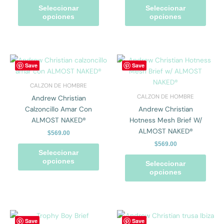
se
se
Seleccionar
Seleccionar
pueden
pued
opciones
opciones
elegir
elegir
en
en
la
la
página
págin
Este
Este
Save
Save
de
de
producto
prod
producto
prod
tiene
tiene
CALZON DE HOMBRE
múltiples
múlti
CALZON DE HOMBRE
Andrew Christian
variantes.
varian
Calzoncillo Amar Con
Andrew Christian
Las
Las
ALMOST NAKED®
Hotness Mesh Brief W/
opciones
opcio
ALMOST NAKED®
$
569.00
se
se
$
569.00
pueden
pued
Seleccionar
elegir
elegir
opciones
Seleccionar
en
en
opciones
la
la
página
págin
de
de
producto
prod
Este
Este
Save
Save