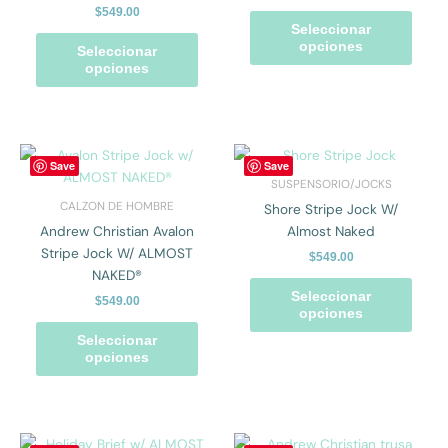
$
549.00
opciones
opcio
Seleccionar
se
se
opciones
Seleccionar
pueden
pued
opciones
elegir
elegir
en
en
la
la
página
págin
Este
Este
Save
Save
de
de
producto
prod
SUSPENSORIO/JOCKS
producto
prod
tiene
tiene
CALZON DE HOMBRE
Shore Stripe Jock W/
múltiples
múlti
Andrew Christian Avalon
Almost Naked
variantes.
varian
Stripe Jock W/ ALMOST
$
549.00
Las
Las
NAKED®
opciones
opcio
Seleccionar
$
549.00
se
se
opciones
pueden
pued
Seleccionar
elegir
elegir
opciones
en
en
la
la
página
págin
de
de
Este
Este