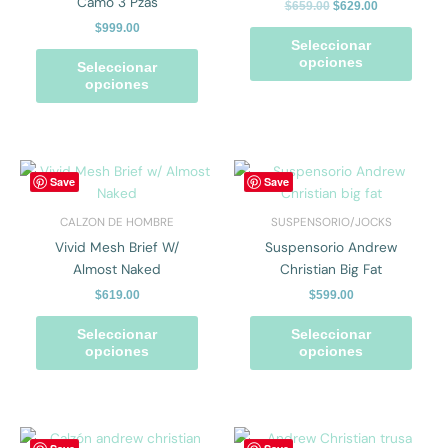
Camo 3 Pzas
$
659.00
$
629.00
Las
Las
$
999.00
opciones
opcio
Seleccionar
se
se
opciones
Seleccionar
pueden
pued
opciones
elegir
elegir
en
en
la
la
página
págin
Este
Este
Save
Save
de
de
producto
prod
producto
prod
tiene
tiene
CALZON DE HOMBRE
SUSPENSORIO/JOCKS
múltiples
múlti
Vivid Mesh Brief W/
Suspensorio Andrew
variantes.
varian
Almost Naked
Christian Big Fat
Las
Las
$
619.00
$
599.00
opciones
opcio
se
se
Seleccionar
Seleccionar
pueden
pued
opciones
opciones
elegir
elegir
en
en
la
la
página
págin
Este
Este