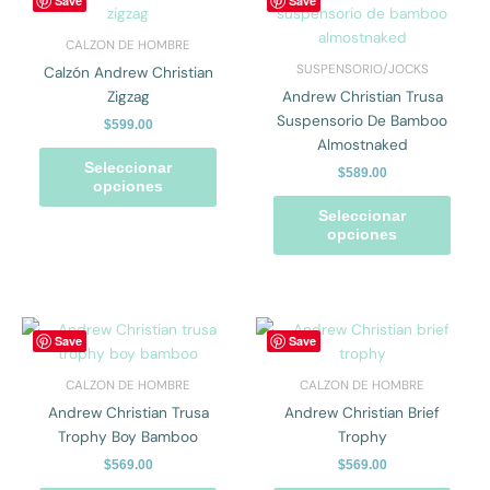
Save
Save
de
de
producto
prod
producto
prod
tiene
tiene
CALZON DE HOMBRE
múltiples
múlti
SUSPENSORIO/JOCKS
Calzón Andrew Christian
variantes.
varian
Zigzag
Andrew Christian Trusa
Las
Las
Suspensorio De Bamboo
$
599.00
opciones
opcio
Almostnaked
se
se
Seleccionar
$
589.00
pueden
pued
opciones
elegir
elegir
Seleccionar
en
en
opciones
la
la
página
págin
de
de
producto
prod
Este
Este
Save
Save
producto
prod
tiene
tiene
CALZON DE HOMBRE
CALZON DE HOMBRE
múltiples
múlti
Andrew Christian Trusa
Andrew Christian Brief
variantes.
varian
Trophy Boy Bamboo
Trophy
Las
Las
$
569.00
$
569.00
opciones
opcio