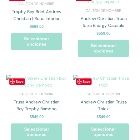
producto
prod
CALZON DE HOMBRE
tiene
tiene
CALZON DE HOMBRE
Trophy Boy Brief Andrew
múltiples
múlti
Christian | Ropa Interior
Andrew Christian Trusa
variantes.
varian
Ibiza Energy Capsule
$
569.00
Las
Las
$
559.00
opciones
opcio
Seleccionar
se
se
opciones
Seleccionar
pueden
pued
opciones
elegir
elegir
en
en
la
la
página
págin
Este
Este
Save
Save
de
de
producto
prod
producto
prod
tiene
tiene
CALZON DE HOMBRE
CALZON DE HOMBRE
múltiples
múlti
Trusa Andrew Christian
Andrew Christian Trusa
variantes.
varian
Boy Trophy Bamboo
Thick
Las
Las
$
549.00
$
549.00
opciones
opcio
se
se
Seleccionar
Seleccionar
pueden
pued
opciones
opciones
elegir
elegir