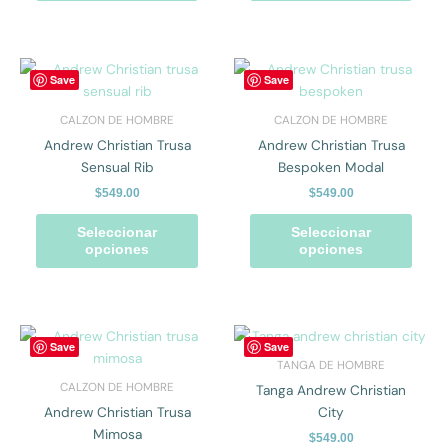
en
en
la
la
página
págin
Este
Este
Save
Save
de
de
producto
prod
producto
prod
tiene
tiene
CALZON DE HOMBRE
CALZON DE HOMBRE
múltiples
múlti
Andrew Christian Trusa
Andrew Christian Trusa
variantes.
varian
Sensual Rib
Bespoken Modal
Las
Las
$
549.00
$
549.00
opciones
opcio
se
se
Seleccionar
Seleccionar
pueden
pued
opciones
opciones
elegir
elegir
en
en
la
la
página
págin
Este
Este
Save
Save
de
de
producto
prod
TANGA DE HOMBRE
producto
prod
tiene
tiene
CALZON DE HOMBRE
Tanga Andrew Christian
múltiples
múlti
Andrew Christian Trusa
City
variantes.
varian
Mimosa
$
549.00
Las
Las