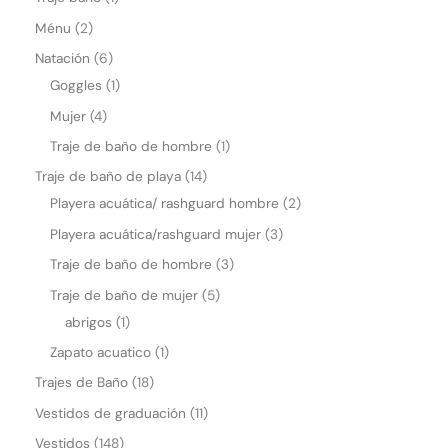
s
Ménu
2
a
Natación
6
p
Goggles
1
p
Mujer
4
Traje de baño de hombre
1
Traje de baño de playa
14
Playera acuática/ rashguard hombre
2
Playera acuática/rashguard mujer
3
Traje de baño de hombre
3
Traje de baño de mujer
5
abrigos
1
Zapato acuatico
1
Trajes de Baño
18
Vestidos de graduación
11
Vestidos
148