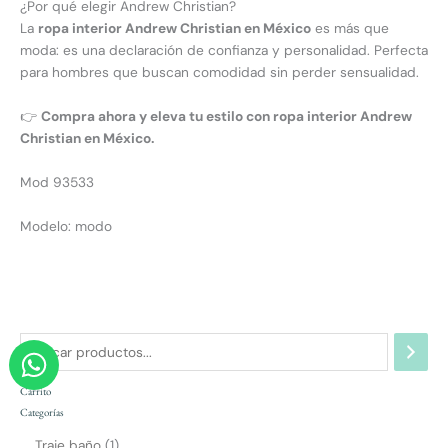
¿Por qué elegir Andrew Christian?
La
ropa interior Andrew Christian en México
es más que
moda: es una declaración de confianza y personalidad. Perfecta
para hombres que buscan comodidad sin perder sensualidad.
👉
Compra ahora y eleva tu estilo con ropa interior Andrew
Christian en México.
Mod 93533
Modelo: modo
W
h
Carrito
a
Categorías
t
Traje baño
1