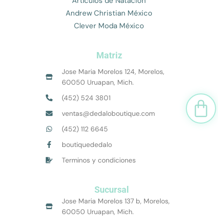
Artículos de Natación
Andrew Christian México
Clever Moda México
Matriz
Jose Maria Morelos 124, Morelos,
60050 Uruapan, Mich.
(452) 524 3801
Car
ventas@dedaloboutique.com
(452) 112 6645
boutiquededalo
Terminos y condiciones
Sucursal
Jose Maria Morelos 137 b, Morelos,
60050 Uruapan, Mich.