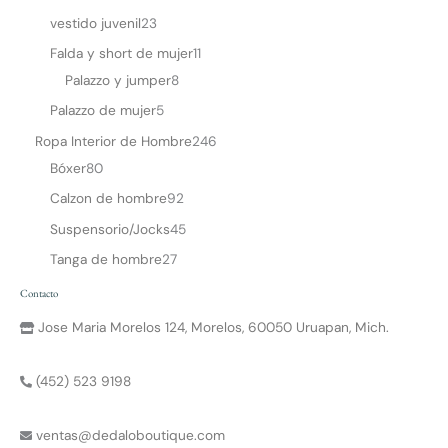
vestido juvenil
23
Falda y short de mujer
11
Palazzo y jumper
8
Palazzo de mujer
5
Ropa Interior de Hombre
246
Bóxer
80
Calzon de hombre
92
Suspensorio/Jocks
45
Tanga de hombre
27
Contacto
Jose Maria Morelos 124, Morelos, 60050 Uruapan, Mich.
(452) 523 9198
ventas@dedaloboutique.com