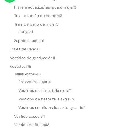
a
Playera acuática/rashguard mujer
3
t
Traje de baño de hombre
3
s
Traje de baño de mujer
5
a
abrigos
1
p
Zapato acuatico
1
p
Trajes de Baño
18
Vestidos de graduación
11
Vestidos
148
Tallas extras
48
Palazzo talla extra
1
Vestidos casuales talla extra
11
Vestidos de fiesta talla extra
25
Vestidos semiformales extra grande
2
Vestido casual
34
Vestido de fiesta
48