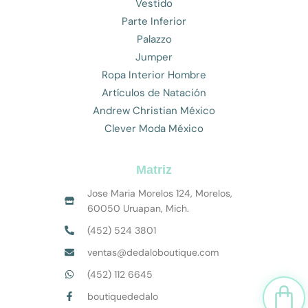
Vestido
Parte Inferior
Palazzo
Jumper
Ropa Interior Hombre
Artículos de Natación
Andrew Christian México
Clever Moda México
Matriz
Jose Maria Morelos 124, Morelos,
60050 Uruapan, Mich.
(452) 524 3801
ventas@dedaloboutique.com
(452) 112 6645
Car
boutiquededalo