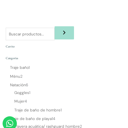
Carrito
Categorías
Traje baño
1
Ménu
2
Natación
6
Goggles
1
Mujer
4
Traje de baño de hombre
1
W
Traje de baño de playa
14
h
Playera acuática/ rashguard hombre
2