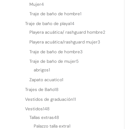
Mujer
4
Traje de baño de hombre
1
Traje de baño de playa
14
Playera acuática/ rashguard hombre
2
Playera acuática/rashguard mujer
3
Traje de baño de hombre
3
Traje de baño de mujer
5
abrigos
1
Zapato acuatico
1
Trajes de Baño
18
Vestidos de graduación
11
Vestidos
148
Tallas extras
48
Palazzo talla extra
1