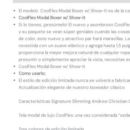
El modelo CoolFlex Modal Boxer w/ Show-It es de la col
CoolFlex Modal Boxer w/ Show-It
Si lo tienes, ¡presúmelo! El nuevo y asombroso CoolFl
y su paquete se vean súper geniales cuando las cosa
de color, este nuevo y atractivo par hará maravillas. 
revestida con un suave elástico y agrega hasta 1,5 pul
proporciona la mayor mejora natural de cualquier ropa 
presumir o simplemente apreciar la vista, necesitas es
CoolFlex Modal Boxer w/ Show-It
Como usarlo;
El estilo de edición limitada nunca se volverá a fabrica
Actualización elegante de nuestro boxeador clásico
Características Signature Slimming Andrew Christian 
Tela modal de lujo CoolFlex: una vez considerada “seda a
Tres colores de edición limitada