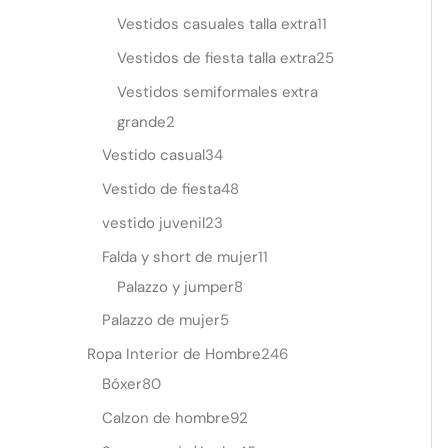
Vestidos casuales talla extra
11
Vestidos de fiesta talla extra
25
Vestidos semiformales extra
grande
2
Vestido casual
34
Vestido de fiesta
48
vestido juvenil
23
Falda y short de mujer
11
Palazzo y jumper
8
Palazzo de mujer
5
Ropa Interior de Hombre
246
Bóxer
80
Calzon de hombre
92