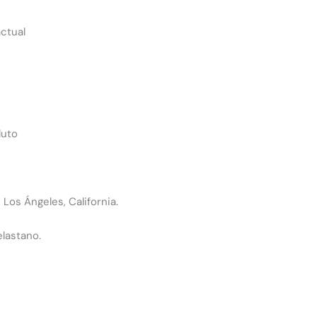
actual
luto
Los Ángeles, California.
elastano.