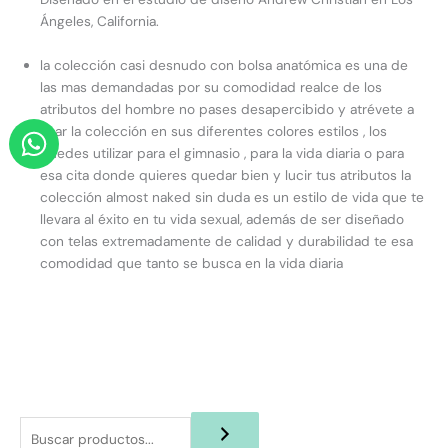
Ángeles, California.
la colección casi desnudo con bolsa anatómica es una de
las mas demandadas por su comodidad realce de los
atributos del hombre no pases desapercibido y atrévete a
W
usar la colección en sus diferentes colores estilos , los
h
puedes utilizar para el gimnasio , para la vida diaria o para
esa cita donde quieres quedar bien y lucir tus atributos la
a
colección almost naked sin duda es un estilo de vida que te
t
llevara al éxito en tu vida sexual, además de ser diseñado
s
con telas extremadamente de calidad y durabilidad te esa
a
comodidad que tanto se busca en la vida diaria
p
p