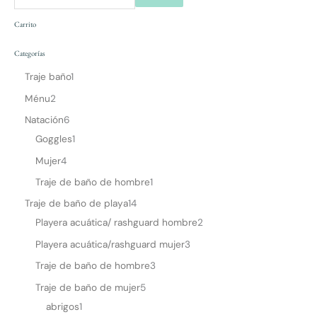
Carrito
Categorías
Traje baño
1
Ménu
2
Natación
6
Goggles
1
Mujer
4
Traje de baño de hombre
1
Traje de baño de playa
14
Playera acuática/ rashguard hombre
2
Playera acuática/rashguard mujer
3
Traje de baño de hombre
3
Traje de baño de mujer
5
abrigos
1