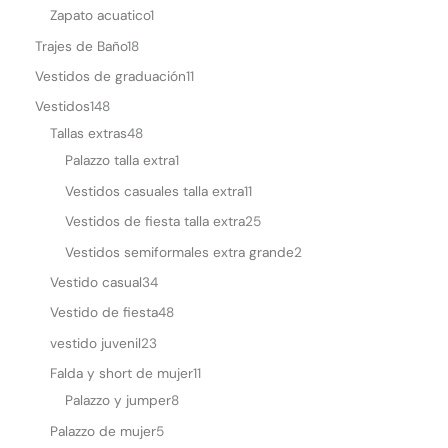
Zapato acuatico
1
Trajes de Baño
18
Vestidos de graduación
11
Vestidos
148
Tallas extras
48
Palazzo talla extra
1
Vestidos casuales talla extra
11
Vestidos de fiesta talla extra
25
Vestidos semiformales extra grande
2
Vestido casual
34
Vestido de fiesta
48
vestido juvenil
23
Falda y short de mujer
11
Palazzo y jumper
8
Palazzo de mujer
5