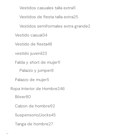
Vestidos casuales talla extra
11
Vestidos de fiesta talla extra
25
Vestidos semiformales extra grande
2
Vestido casual
34
Vestido de fiesta
48
vestido juvenil
23
Falda y short de mujer
11
Palazzo y jumper
8
Palazzo de mujer
5
Ropa Interior de Hombre
246
Bóxer
80
Calzon de hombre
92
Suspensorio/Jocks
45
Tanga de hombre
27