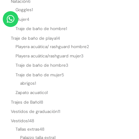
Natación
6
Goggles
1
W
Mujer
4
h
Traje de baño de hombre
1
a
Traje de baño de playa
14
t
Playera acuática/ rashguard hombre
2
s
a
Playera acuática/rashguard mujer
3
p
Traje de baño de hombre
3
p
Traje de baño de mujer
5
abrigos
1
Zapato acuatico
1
Trajes de Baño
18
Vestidos de graduación
11
Vestidos
148
Tallas extras
48
Palazzo talla extra
1