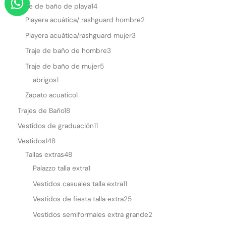
h
Traje de baño de playa
14
Playera acuática/ rashguard hombre
2
a
t
Playera acuática/rashguard mujer
3
s
Traje de baño de hombre
3
a
Traje de baño de mujer
5
p
abrigos
1
p
Zapato acuatico
1
Trajes de Baño
18
Vestidos de graduación
11
Vestidos
148
Tallas extras
48
Palazzo talla extra
1
Vestidos casuales talla extra
11
Vestidos de fiesta talla extra
25
Vestidos semiformales extra grande
2