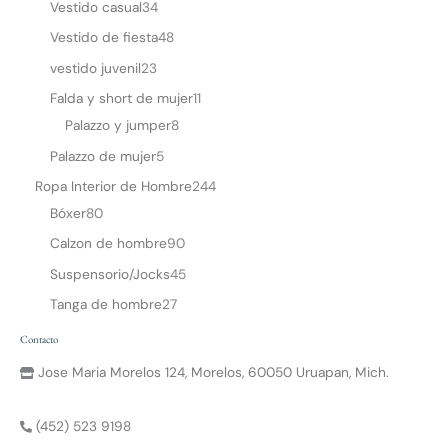
Vestido casual
34
Vestido de fiesta
48
vestido juvenil
23
Falda y short de mujer
11
Palazzo y jumper
8
Palazzo de mujer
5
Ropa Interior de Hombre
244
Bóxer
80
Calzon de hombre
90
Suspensorio/Jocks
45
Tanga de hombre
27
Contacto
Jose Maria Morelos 124, Morelos, 60050 Uruapan, Mich.
(452) 523 9198