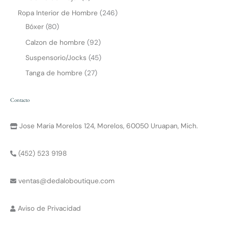
t
Ropa Interior de Hombre
246
s
Bóxer
80
a
Calzon de hombre
92
p
Suspensorio/Jocks
45
p
Tanga de hombre
27
Contacto
Jose Maria Morelos 124, Morelos, 60050 Uruapan, Mich.
(452) 523 9198
ventas@dedaloboutique.com
Aviso de Privacidad