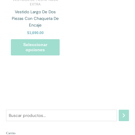
Las
EXTRA
opciones
Vestido Largo De Dos
se
Piezas Con Chaqueta De
pueden
Encaje
elegir
$
1,690.00
en
la
Seleccionar
opciones
página
de
producto
Carrito