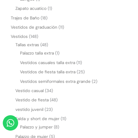
Zapato acuatico
1
Trajes de Baño
18
Vestidos de graduación
11
Vestidos
148
Tallas extras
48
Palazzo talla extra
1
Vestidos casuales talla extra
11
Vestidos de fiesta talla extra
25
Vestidos semiformales extra grande
2
Vestido casual
34
Vestido de fiesta
48
vestido juvenil
23
W
Falda y short de mujer
11
h
Palazzo y jumper
8
a
Palazzo de mujer
5