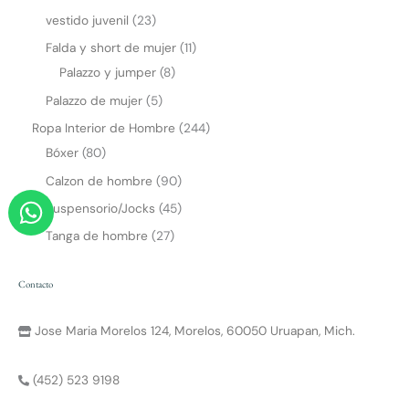
vestido juvenil
23
Falda y short de mujer
11
Palazzo y jumper
8
Palazzo de mujer
5
Ropa Interior de Hombre
244
Bóxer
80
Calzon de hombre
90
W
Suspensorio/Jocks
45
h
Tanga de hombre
27
a
t
Contacto
s
a
Jose Maria Morelos 124, Morelos, 60050 Uruapan, Mich.
p
p
(452) 523 9198