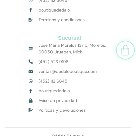
(452) 112 6645
boutiquededalo
Terminos y condiciones
Sucursal
Car
Jose Maria Morelos 137 b, Morelos,
60050 Uruapan, Mich.
(452) 523 9198
ventas@dedaloboutique.com
(452) 112 6645
boutiquededalo
Aviso de privacidad
Políticas y Devoluciones
Dédalo Boutique