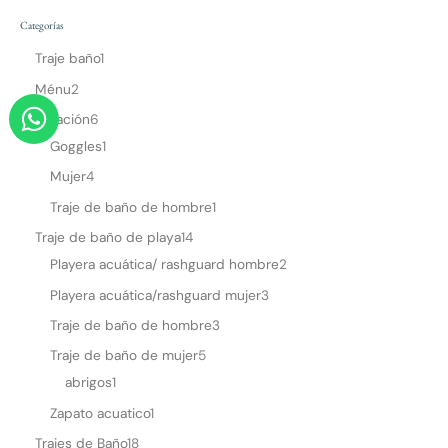
Categorías
Traje baño
1
Ménu
2
W
Natación
6
h
Goggles
1
a
Mujer
4
t
Traje de baño de hombre
1
s
a
Traje de baño de playa
14
Playera acuática/ rashguard hombre
2
p
p
Playera acuática/rashguard mujer
3
Traje de baño de hombre
3
Traje de baño de mujer
5
abrigos
1
Zapato acuatico
1
Trajes de Baño
18