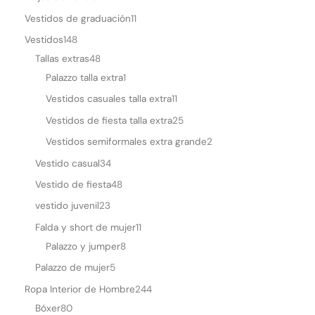
Vestidos de graduación
11
Vestidos
148
Tallas extras
48
Palazzo talla extra
1
Vestidos casuales talla extra
11
Vestidos de fiesta talla extra
25
Vestidos semiformales extra grande
2
Vestido casual
34
Vestido de fiesta
48
vestido juvenil
23
Falda y short de mujer
11
Palazzo y jumper
8
Palazzo de mujer
5
Ropa Interior de Hombre
244
Bóxer
80