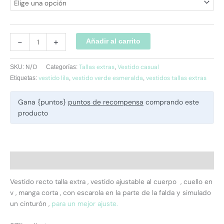
-
+
Añadir al carrito
N/D
Tallas extras
Vestido casual
SKU:
Categorías:
,
vestido lila
vestido verde esmeralda
vestidos tallas extras
Etiquetas:
,
,
Gana {puntos}
puntos de recompensa
comprando este
producto
Descripción
Vestido recto talla extra , vestido ajustable al cuerpo , cuello en
v , manga corta , con escarola en la parte de la falda y simulado
un cinturón ,
para un mejor ajuste.