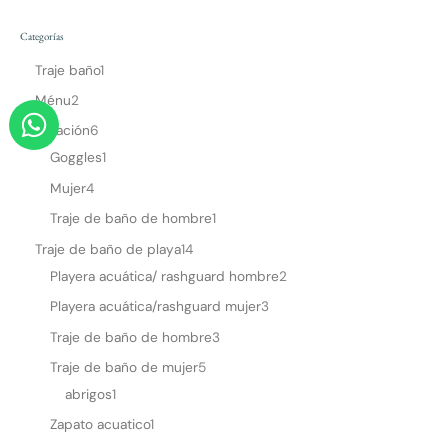
Categorías
Traje baño
1
Ménu
2
W
Natación
6
h
Goggles
1
a
t
Mujer
4
s
Traje de baño de hombre
1
a
Traje de baño de playa
14
p
Playera acuática/ rashguard hombre
2
p
Playera acuática/rashguard mujer
3
Traje de baño de hombre
3
Traje de baño de mujer
5
abrigos
1
Zapato acuatico
1