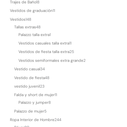
Trajes de Baño
18
Vestidos de graduación
11
Vestidos
148
Tallas extras
48
Palazzo talla extra
1
Vestidos casuales talla extra
11
Vestidos de fiesta talla extra
25
Vestidos semiformales extra grande
2
Vestido casual
34
Vestido de fiesta
48
vestido juvenil
23
Falda y short de mujer
11
Palazzo y jumper
8
Palazzo de mujer
5
Ropa Interior de Hombre
244