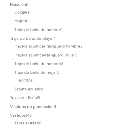
Natación
6
p
Goggles
1
Mujer
4
Traje de baño de hombre
1
Traje de baño de playa
14
Playera acuática/ rashguard hombre
2
Playera acuática/rashguard mujer
3
Traje de baño de hombre
3
Traje de baño de mujer
5
abrigos
1
Zapato acuatico
1
Trajes de Baño
18
Vestidos de graduación
11
Vestidos
148
Tallas extras
48