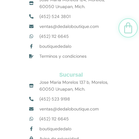
60050 Uruapan, Mich.
(452) 524 3801
Car
ventas@dedaloboutique.com
(452) 112 6645
boutiquededalo
Terminos y condiciones
Sucursal
Jose Maria Morelos 137 b, Morelos,
60050 Uruapan, Mich.
(452) 523 9198
ventas@dedaloboutique.com
(452) 112 6645
boutiquededalo
Aviso de privacidad