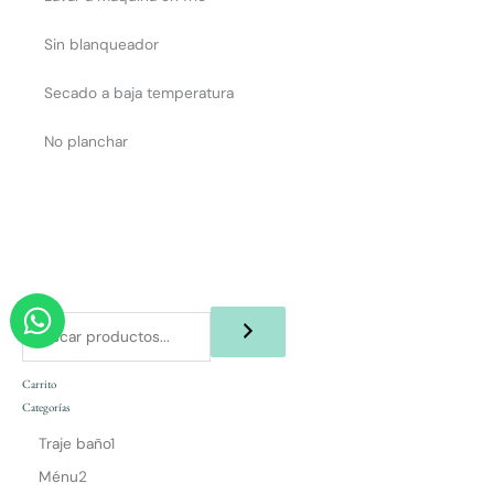
Sin blanqueador
Secado a baja temperatura
No planchar
W
h
a
Carrito
t
Categorías
s
Traje baño
1
a
Ménu
2
p