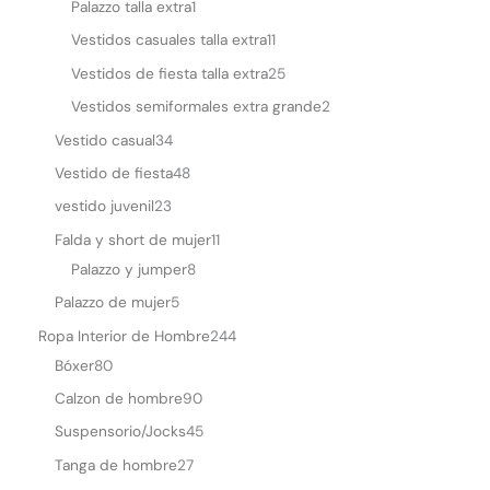
Palazzo talla extra
1
Vestidos casuales talla extra
11
Vestidos de fiesta talla extra
25
Vestidos semiformales extra grande
2
Vestido casual
34
Vestido de fiesta
48
vestido juvenil
23
Falda y short de mujer
11
Palazzo y jumper
8
Palazzo de mujer
5
Ropa Interior de Hombre
244
Bóxer
80
Calzon de hombre
90
Suspensorio/Jocks
45
Tanga de hombre
27