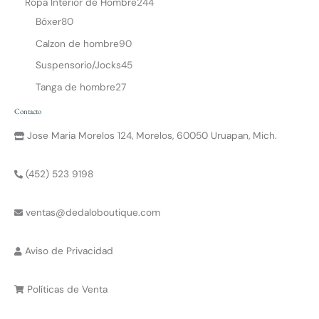
Ropa Interior de Hombre
244
Bóxer
80
Calzon de hombre
90
Suspensorio/Jocks
45
Tanga de hombre
27
Contacto
Jose Maria Morelos 124, Morelos, 60050 Uruapan, Mich.
(452) 523 9198
ventas@dedaloboutique.com
Aviso de Privacidad
Políticas de Venta