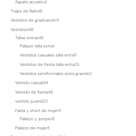
s
Zapato acuatico
1
a
Trajes de Baño
18
p
Vestidos de graduación
11
p
Vestidos
148
Tallas extras
48
Palazzo talla extra
1
Vestidos casuales talla extra
11
Vestidos de fiesta talla extra
25
Vestidos semiformales extra grande
2
Vestido casual
34
Vestido de fiesta
48
vestido juvenil
23
Falda y short de mujer
11
Palazzo y jumper
8
Palazzo de mujer
5