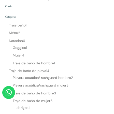
Carrito
Categorías
Traje baño
1
Ménu
2
Natación
6
Goggles
1
Mujer
4
Traje de baño de hombre
1
Traje de baño de playa
14
Playera acuática/ rashguard hombre
2
Playera acuática/rashguard mujer
3
W
Traje de baño de hombre
3
h
Traje de baño de mujer
5
a
abrigos
1
t