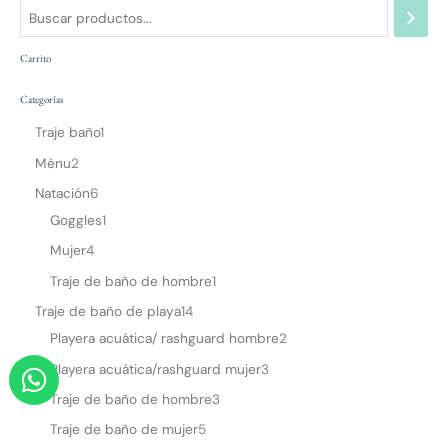
Carrito
Categorías
Traje baño
1
Ménu
2
Natación
6
Goggles
1
Mujer
4
Traje de baño de hombre
1
Traje de baño de playa
14
Playera acuática/ rashguard hombre
2
W
Playera acuática/rashguard mujer
3
h
Traje de baño de hombre
3
a
Traje de baño de mujer
5