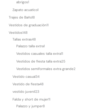
t
abrigos
1
s
Zapato acuatico
1
a
Trajes de Baño
18
p
Vestidos de graduación
11
p
Vestidos
148
Tallas extras
48
Palazzo talla extra
1
Vestidos casuales talla extra
11
Vestidos de fiesta talla extra
25
Vestidos semiformales extra grande
2
Vestido casual
34
Vestido de fiesta
48
vestido juvenil
23
Falda y short de mujer
11
Palazzo y jumper
8