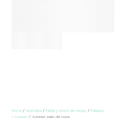
Inicio
/
Vestidos
/
Falda y short de mujer
/
Palazzo
y jumper
/ Jumper palo de rosa.