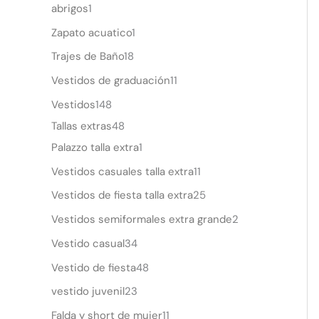
abrigos
1
Zapato acuatico
1
Trajes de Baño
18
Vestidos de graduación
11
Vestidos
148
Tallas extras
48
Palazzo talla extra
1
Vestidos casuales talla extra
11
Vestidos de fiesta talla extra
25
Vestidos semiformales extra grande
2
Vestido casual
34
Vestido de fiesta
48
vestido juvenil
23
Falda y short de mujer
11