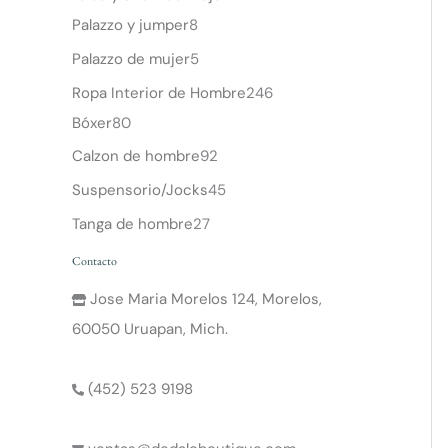
Palazzo y jumper
8
Palazzo de mujer
5
Ropa Interior de Hombre
246
Bóxer
80
Calzon de hombre
92
Suspensorio/Jocks
45
Tanga de hombre
27
Contacto
Jose Maria Morelos 124, Morelos,
60050 Uruapan, Mich.
(452) 523 9198