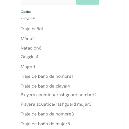
Carrito
Categorías
Traje baño
1
Ménu
2
Natación
6
Goggles
1
Mujer
4
Traje de baño de hombre
1
Traje de baño de playa
14
Playera acuática/ rashguard hombre
2
Playera acuática/rashguard mujer
3
Traje de baño de hombre
3
Traje de baño de mujer
5