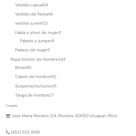
Vestido casual
34
Vestido de fiesta
48
vestido juvenil
23
Falda y short de mujer
11
Palazzo y jumper
8
Palazzo de mujer
5
Ropa Interior de Hombre
244
Bóxer
80
Calzon de hombre
90
Suspensorio/Jocks
45
Tanga de hombre
27
Contacto
Jose Maria Morelos 124, Morelos, 60050 Uruapan, Mich.
(452) 523 9198