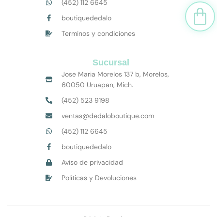
(452) 112 6645
Car
boutiquededalo
Terminos y condiciones
Sucursal
Jose Maria Morelos 137 b, Morelos,
60050 Uruapan, Mich.
(452) 523 9198
ventas@dedaloboutique.com
(452) 112 6645
boutiquededalo
Aviso de privacidad
Políticas y Devoluciones