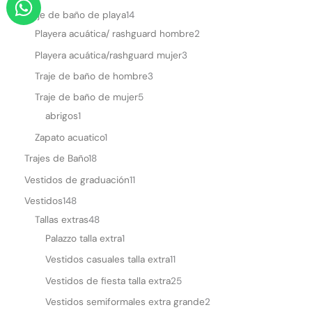
h
Traje de baño de playa
14
a
Playera acuática/ rashguard hombre
2
t
Playera acuática/rashguard mujer
3
s
Traje de baño de hombre
3
a
Traje de baño de mujer
5
p
abrigos
1
p
Zapato acuatico
1
Trajes de Baño
18
Vestidos de graduación
11
Vestidos
148
Tallas extras
48
Palazzo talla extra
1
Vestidos casuales talla extra
11
Vestidos de fiesta talla extra
25
Vestidos semiformales extra grande
2