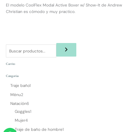
El modelo CoolFlex Modal Active Boxer w/ Show-It de Andrew
Christian es cómodo y muy practico.
Carrito
Categorías
Traje baño
1
Ménu
2
Natación
6
Goggles
1
Mujer
4
W
Traje de baño de hombre
1