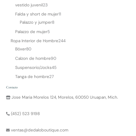
vestido juvenil
23
Falda y short de mujer
11
Palazzo y jumper
8
Palazzo de mujer
5
Ropa Interior de Hombre
244
Bóxer
80
Calzon de hombre
90
Suspensorio/Jocks
45
Tanga de hombre
27
Contacto
Jose Maria Morelos 124, Morelos, 60050 Uruapan, Mich.
(452) 523 9198
ventas@dedaloboutique.com