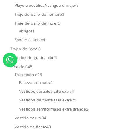
Playera acuática/rashguard mujer
3
Traje de baño de hombre
3
Traje de baño de mujer
5
abrigos
1
Zapato acuatico
1
Trajes de Baño
18
W
Vestidos de graduación
11
h
Vestidos
148
a
Tallas extras
48
t
Palazzo talla extra
1
s
Vestidos casuales talla extra
11
a
Vestidos de fiesta talla extra
25
p
Vestidos semiformales extra grande
2
p
Vestido casual
34
Vestido de fiesta
48