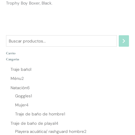
Trophy Boy Boxer, Black.
Carrito
Categorías
Traje baño
1
Ménu
2
Natación
6
Goggles
1
Mujer
4
Traje de baño de hombre
1
Traje de baño de playa
14
Playera acuática/ rashguard hombre
2