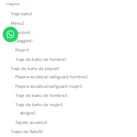
Categorías
Traje baño
1
Ménu
2
W
Natación
6
h
Goggles
1
a
Mujer
4
t
Traje de baño de hombre
1
s
Traje de baño de playa
14
a
Playera acuática/ rashguard hombre
2
p
Playera acuática/rashguard mujer
3
p
Traje de baño de hombre
3
Traje de baño de mujer
5
abrigos
1
Zapato acuatico
1
Trajes de Baño
18