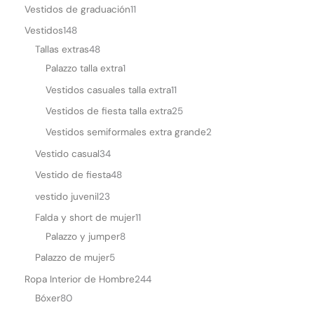
Vestidos de graduación
11
Vestidos
148
Tallas extras
48
Palazzo talla extra
1
Vestidos casuales talla extra
11
Vestidos de fiesta talla extra
25
Vestidos semiformales extra grande
2
Vestido casual
34
Vestido de fiesta
48
vestido juvenil
23
Falda y short de mujer
11
Palazzo y jumper
8
Palazzo de mujer
5
Ropa Interior de Hombre
244
Bóxer
80