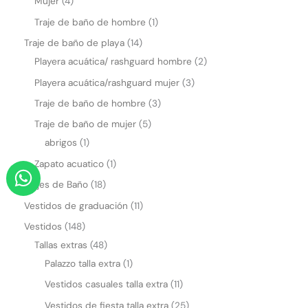
Mujer
4
Traje de baño de hombre
1
Traje de baño de playa
14
Playera acuática/ rashguard hombre
2
Playera acuática/rashguard mujer
3
Traje de baño de hombre
3
Traje de baño de mujer
5
abrigos
1
W
Zapato acuatico
1
h
Trajes de Baño
18
a
Vestidos de graduación
11
t
Vestidos
148
s
Tallas extras
48
a
Palazzo talla extra
1
p
Vestidos casuales talla extra
11
p
Vestidos de fiesta talla extra
25