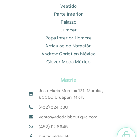
Vestido
Parte Inferior
Palazzo
Jumper
Ropa Interior Hombre
Artículos de Natación
Andrew Christian México
Clever Moda México
Matriz
Jose Maria Morelos 124, Morelos,
60050 Uruapan, Mich.
(452) 524 3801
ventas@dedaloboutique.com
(452) 112 6645
Car
boutiquededalo