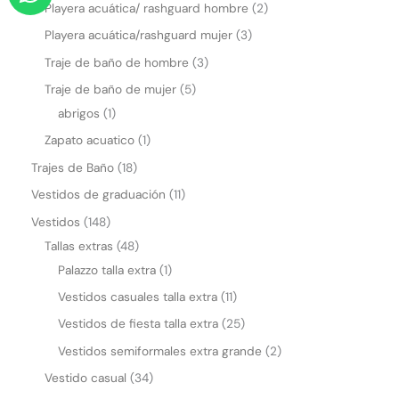
h
Playera acuática/ rashguard hombre
2
a
Playera acuática/rashguard mujer
3
t
Traje de baño de hombre
3
s
Traje de baño de mujer
5
a
abrigos
1
p
Zapato acuatico
1
p
Trajes de Baño
18
Vestidos de graduación
11
Vestidos
148
Tallas extras
48
Palazzo talla extra
1
Vestidos casuales talla extra
11
Vestidos de fiesta talla extra
25
Vestidos semiformales extra grande
2
Vestido casual
34