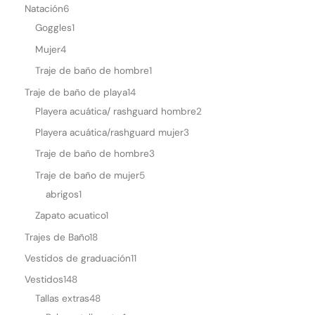
Natación
6
p
Goggles
1
Mujer
4
Traje de baño de hombre
1
Traje de baño de playa
14
Playera acuática/ rashguard hombre
2
Playera acuática/rashguard mujer
3
Traje de baño de hombre
3
Traje de baño de mujer
5
abrigos
1
Zapato acuatico
1
Trajes de Baño
18
Vestidos de graduación
11
Vestidos
148
Tallas extras
48