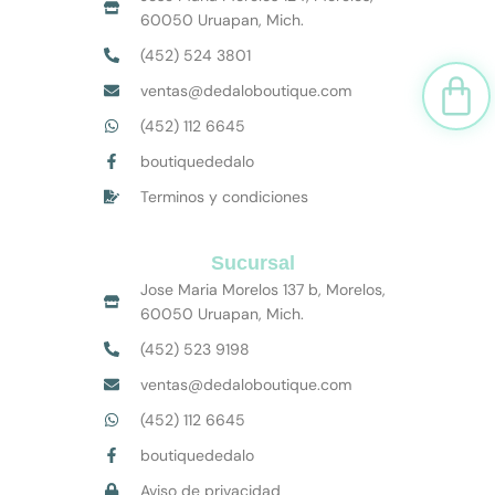
60050 Uruapan, Mich.
(452) 524 3801
Car
ventas@dedaloboutique.com
(452) 112 6645
boutiquededalo
Terminos y condiciones
Sucursal
Jose Maria Morelos 137 b, Morelos,
60050 Uruapan, Mich.
(452) 523 9198
ventas@dedaloboutique.com
(452) 112 6645
boutiquededalo
Aviso de privacidad