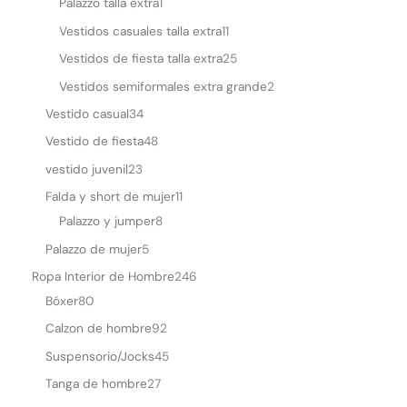
Palazzo talla extra
1
Vestidos casuales talla extra
11
Vestidos de fiesta talla extra
25
Vestidos semiformales extra grande
2
Vestido casual
34
Vestido de fiesta
48
vestido juvenil
23
Falda y short de mujer
11
Palazzo y jumper
8
Palazzo de mujer
5
Ropa Interior de Hombre
246
Bóxer
80
Calzon de hombre
92
Suspensorio/Jocks
45
Tanga de hombre
27