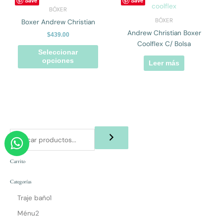
Save
Save
producto
BÓXER
tiene
BÓXER
Boxer Andrew Christian
múltiples
Andrew Christian Boxer
$
439.00
variantes.
Coolflex C/ Bolsa
Las
Seleccionar
opciones
opciones
Leer más
se
pueden
elegir
en
la
página
W
de
h
producto
a
Carrito
t
Categorías
s
Traje baño
1
a
Ménu
2
p