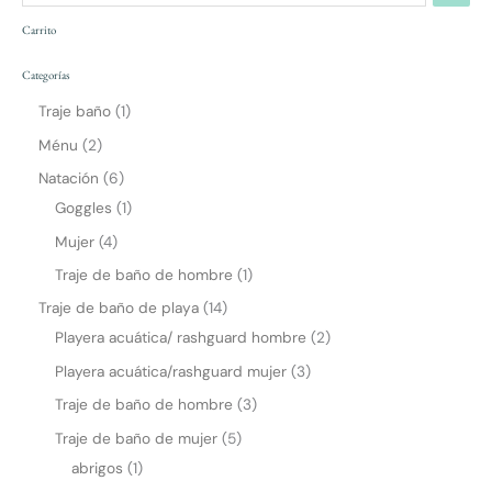
s
producto
Carrito
a
p
Categorías
p
Traje baño
1
Ménu
2
Natación
6
Goggles
1
Mujer
4
Traje de baño de hombre
1
Traje de baño de playa
14
Playera acuática/ rashguard hombre
2
Playera acuática/rashguard mujer
3
Traje de baño de hombre
3
Traje de baño de mujer
5
abrigos
1