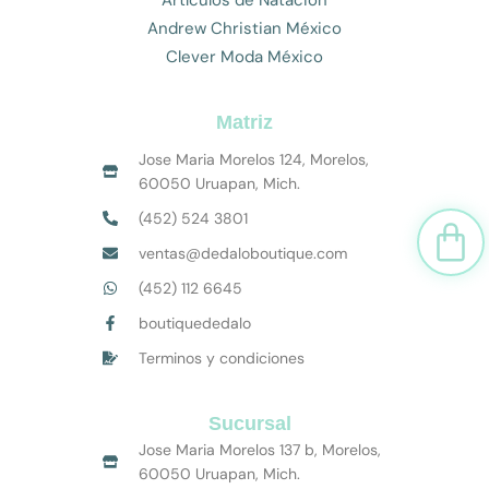
Artículos de Natación
Andrew Christian México
Clever Moda México
Matriz
Jose Maria Morelos 124, Morelos,
60050 Uruapan, Mich.
(452) 524 3801
Car
ventas@dedaloboutique.com
(452) 112 6645
boutiquededalo
Terminos y condiciones
Sucursal
Jose Maria Morelos 137 b, Morelos,
60050 Uruapan, Mich.