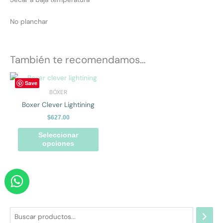
No planchar
También te recomendamos…
Este
Save
producto
BÓXER
tiene
Boxer Clever Lightining
múltiples
$
627.00
variantes.
Las
Seleccionar
opciones
opciones
se
pueden
W
elegir
h
en
la
a
página
t
de