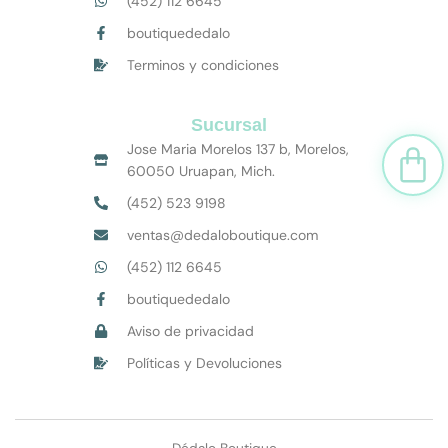
(452) 112 6645
boutiquededalo
Terminos y condiciones
Sucursal
Car
Jose Maria Morelos 137 b, Morelos,
60050 Uruapan, Mich.
(452) 523 9198
ventas@dedaloboutique.com
(452) 112 6645
boutiquededalo
Aviso de privacidad
Políticas y Devoluciones
Dédalo Boutique