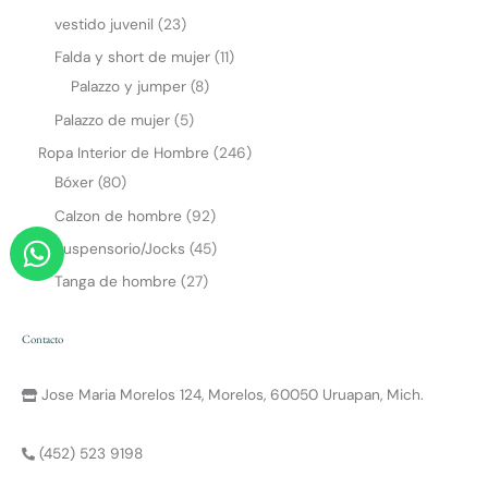
vestido juvenil
23
Falda y short de mujer
11
Palazzo y jumper
8
Palazzo de mujer
5
Ropa Interior de Hombre
246
Bóxer
80
Calzon de hombre
92
W
Suspensorio/Jocks
45
h
Tanga de hombre
27
a
t
Contacto
s
a
Jose Maria Morelos 124, Morelos, 60050 Uruapan, Mich.
p
p
(452) 523 9198