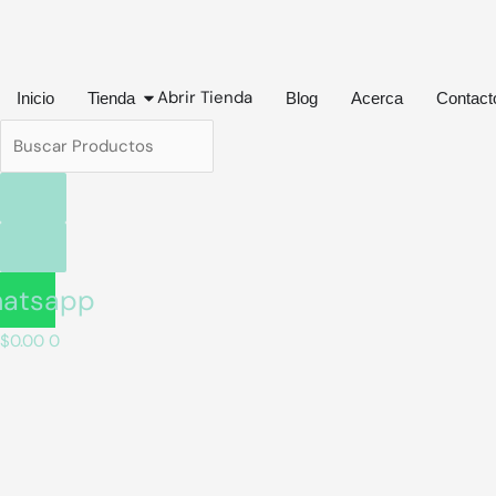
Ir
Buscar
al
Productos
contenido
Abrir Tienda
Inicio
Tienda
Blog
Acerca
Contact
atsapp
$
0.00
0