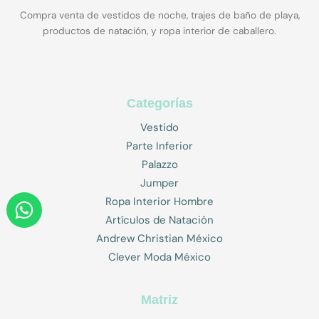
Compra venta de vestidos de noche, trajes de baño de playa,
productos de natación, y ropa interior de caballero.
Categorías
Vestido
Parte Inferior
Palazzo
Jumper
W
Ropa Interior Hombre
h
Artículos de Natación
a
Andrew Christian México
t
Clever Moda México
s
a
Matriz